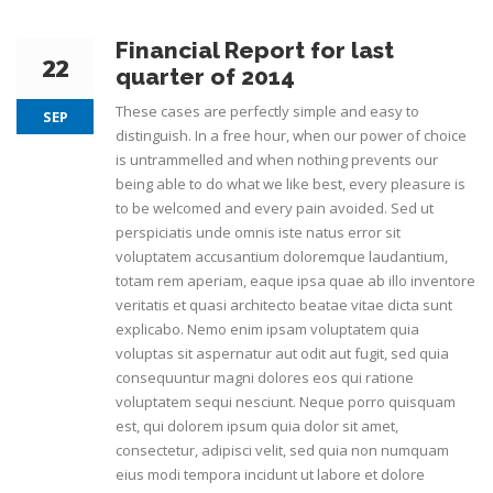
Financial Report for last
22
quarter of 2014
These cases are perfectly simple and easy to
SEP
distinguish. In a free hour, when our power of choice
is untrammelled and when nothing prevents our
being able to do what we like best, every pleasure is
to be welcomed and every pain avoided. Sed ut
perspiciatis unde omnis iste natus error sit
voluptatem accusantium doloremque laudantium,
totam rem aperiam, eaque ipsa quae ab illo inventore
veritatis et quasi architecto beatae vitae dicta sunt
explicabo. Nemo enim ipsam voluptatem quia
voluptas sit aspernatur aut odit aut fugit, sed quia
consequuntur magni dolores eos qui ratione
voluptatem sequi nesciunt. Neque porro quisquam
est, qui dolorem ipsum quia dolor sit amet,
consectetur, adipisci velit, sed quia non numquam
eius modi tempora incidunt ut labore et dolore