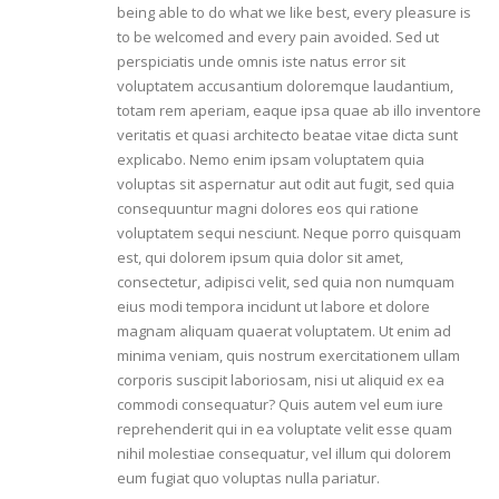
being able to do what we like best, every pleasure is
to be welcomed and every pain avoided. Sed ut
perspiciatis unde omnis iste natus error sit
voluptatem accusantium doloremque laudantium,
totam rem aperiam, eaque ipsa quae ab illo inventore
veritatis et quasi architecto beatae vitae dicta sunt
explicabo. Nemo enim ipsam voluptatem quia
voluptas sit aspernatur aut odit aut fugit, sed quia
consequuntur magni dolores eos qui ratione
voluptatem sequi nesciunt. Neque porro quisquam
est, qui dolorem ipsum quia dolor sit amet,
consectetur, adipisci velit, sed quia non numquam
eius modi tempora incidunt ut labore et dolore
magnam aliquam quaerat voluptatem. Ut enim ad
minima veniam, quis nostrum exercitationem ullam
corporis suscipit laboriosam, nisi ut aliquid ex ea
commodi consequatur? Quis autem vel eum iure
reprehenderit qui in ea voluptate velit esse quam
nihil molestiae consequatur, vel illum qui dolorem
eum fugiat quo voluptas nulla pariatur.