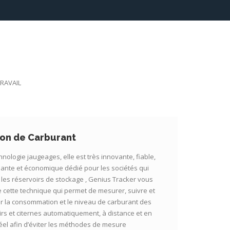
RAVAIL
ion de Carburant
nologie jaugeages, elle est très innovante, fiable,
ante et économique dédié pour les sociétés qui
t les réservoirs de stockage , Genius Tracker vous
 cette technique qui permet de mesurer, suivre et
er la consommation et le niveau de carburant des
irs et citernes automatiquement, à distance et en
éel afin d’éviter les méthodes de mesure