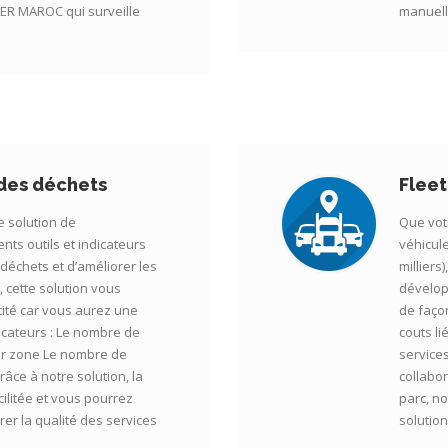
R MAROC qui surveille
manuelle
 des déchets
Flee
e solution de
Que vot
nts outils et indicateurs
véhicule
s déchets et d’améliorer les
milliers
 cette solution vous
dévelop
cité car vous aurez une
de façon
ndicateurs : Le nombre de
couts li
par zone Le nombre de
service
âce à notre solution, la
collabor
cilitée et vous pourrez
parc, n
rer la qualité des services
solution