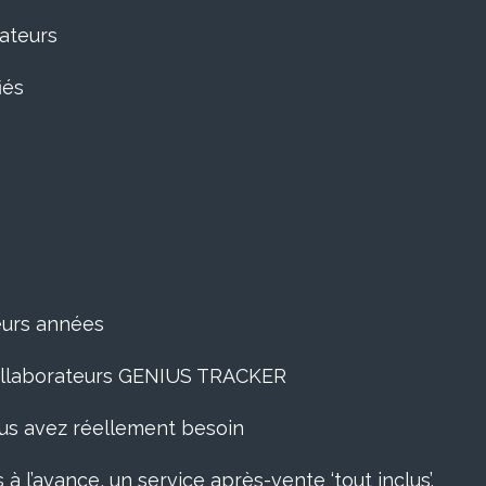
rateurs
iés
ieurs années
 collaborateurs GENIUS TRACKER
ous avez réellement besoin
 à l’avance, un service après-vente ‘tout inclus’.