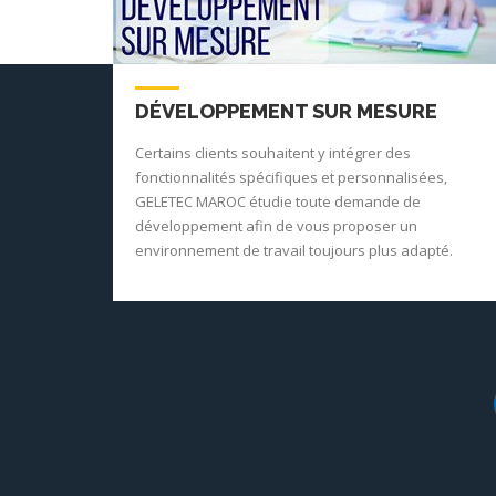
DÉVELOPPEMENT SUR MESURE
Certains clients souhaitent y intégrer des
fonctionnalités spécifiques et personnalisées,
GELETEC MAROC étudie toute demande de
développement afin de vous proposer un
environnement de travail toujours plus adapté.