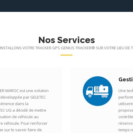
Nos Services
INSTALLONS VOTRE TRACKER GPS GENIUS TRACKER® SUR VOTRE LIEU DE T
Gest
R MAROC est une solution
Une tech
le développée par GELETEC
perform
périence dans la
utilisen
TEC UG a décidé de mettre
propose
isation de véhicule au
contrôl
re véhicule. Pour renforcer
réservo
e sur le savoir-faire de
temps r