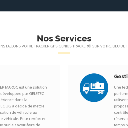
Nos Services
INSTALLONS VOTRE TRACKER GPS GENIUS TRACKER® SUR VOTRE LIEU DE T
Gest
R MAROC est une solution
Une tech
le développée par GELETEC
perform
périence dans la
utilisen
TEC UG a décidé de mettre
propose
isation de véhicule au
contrôl
re véhicule. Pour renforcer
réservo
e sur le savoir-faire de
temps r