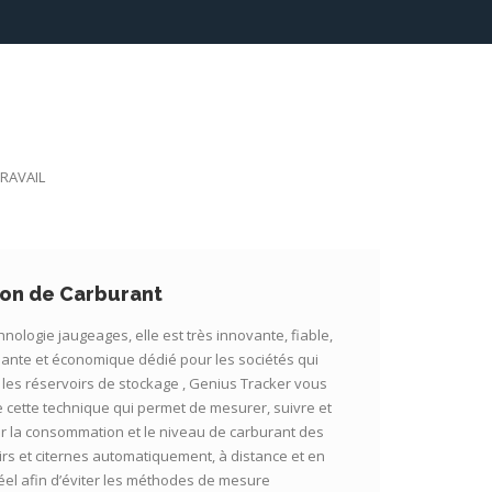
RAVAIL
ion de Carburant
nologie jaugeages, elle est très innovante, fiable,
ante et économique dédié pour les sociétés qui
t les réservoirs de stockage , Genius Tracker vous
 cette technique qui permet de mesurer, suivre et
er la consommation et le niveau de carburant des
irs et citernes automatiquement, à distance et en
éel afin d’éviter les méthodes de mesure