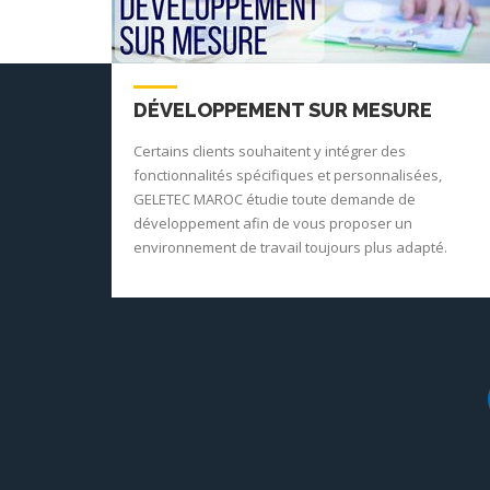
DÉVELOPPEMENT SUR MESURE
Certains clients souhaitent y intégrer des
fonctionnalités spécifiques et personnalisées,
GELETEC MAROC étudie toute demande de
développement afin de vous proposer un
environnement de travail toujours plus adapté.