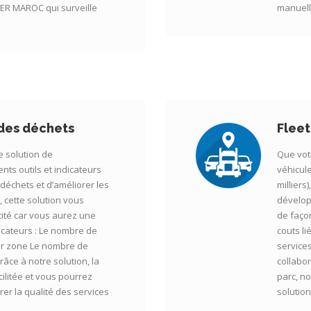
R MAROC qui surveille
manuelle
 des déchets
Flee
e solution de
Que vot
nts outils et indicateurs
véhicule
s déchets et d’améliorer les
milliers
 cette solution vous
dévelop
cité car vous aurez une
de façon
ndicateurs : Le nombre de
couts li
par zone Le nombre de
service
âce à notre solution, la
collabor
cilitée et vous pourrez
parc, n
rer la qualité des services
solution