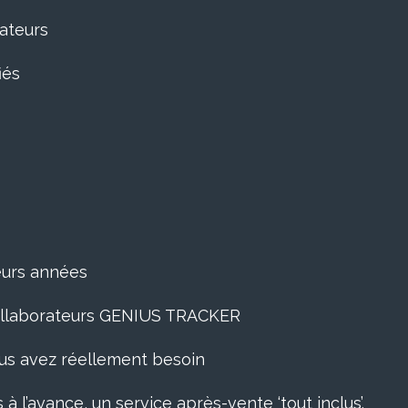
rateurs
iés
ieurs années
 collaborateurs GENIUS TRACKER
ous avez réellement besoin
 à l’avance, un service après-vente ‘tout inclus’.