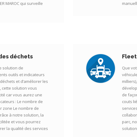
R MAROC qui surveille
manuelle
 des déchets
Flee
e solution de
Que vot
nts outils et indicateurs
véhicule
s déchets et d’améliorer les
milliers
 cette solution vous
dévelop
cité car vous aurez une
de façon
ndicateurs : Le nombre de
couts li
par zone Le nombre de
service
âce à notre solution, la
collabor
cilitée et vous pourrez
parc, n
rer la qualité des services
solution