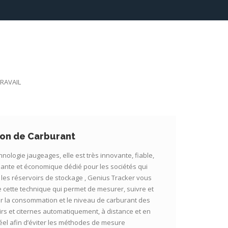
RAVAIL
ion de Carburant
nologie jaugeages, elle est très innovante, fiable,
ante et économique dédié pour les sociétés qui
t les réservoirs de stockage , Genius Tracker vous
 cette technique qui permet de mesurer, suivre et
er la consommation et le niveau de carburant des
irs et citernes automatiquement, à distance et en
éel afin d’éviter les méthodes de mesure