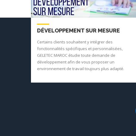
DÉVELOPPEMENT SUR MESURE
Certains clients souhaitent y intégrer des
fonctionnalités spécifiques et personnalisées,
GELETEC MAROC étudie toute demande de
développement afin de vous proposer un
environnement de travail toujours plus adapté.