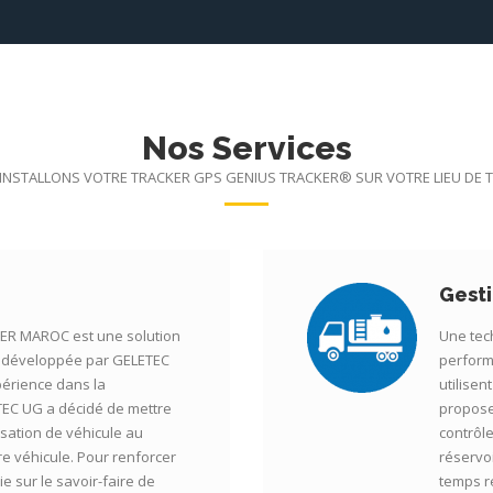
Nos Services
INSTALLONS VOTRE TRACKER GPS GENIUS TRACKER® SUR VOTRE LIEU DE T
Gest
R MAROC est une solution
Une tech
le développée par GELETEC
perform
périence dans la
utilisen
TEC UG a décidé de mettre
propose
isation de véhicule au
contrôl
re véhicule. Pour renforcer
réservo
e sur le savoir-faire de
temps r