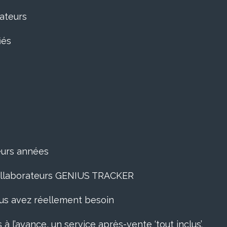
rateurs
iés
ieurs années
 collaborateurs GENIUS TRACKER
ous avez réellement besoin
 à l’avance, un service après-vente ‘tout inclus’.